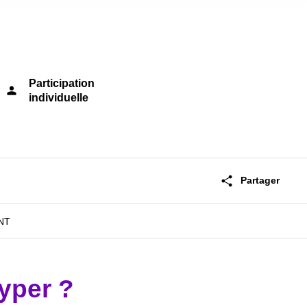
Participation
person
individuelle
share
Partager
NT
typer ?