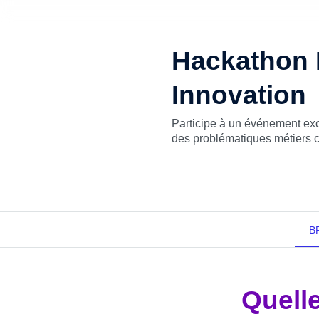
Hackathon 
Innovation
Participe à un événement exc
des problématiques métiers c
B
Hackathon IA au Lab d’Open Innov
Quelle