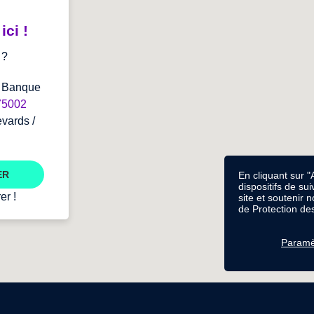
ci !
?
a Banque
75002
vards /
ER
En cliquant sur "
dispositifs de sui
er !
site et soutenir 
de Protection de
Paramè