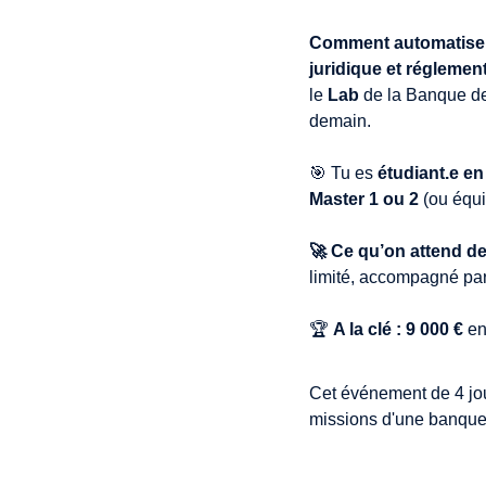
Comment automatiser 
juridique et réglemen
le
Lab
de la Banque de
demain.
🎯 Tu es
étudiant.e en
Master 1 ou 2
(ou équi
🚀 Ce qu’on attend de 
limité, accompagné par 
🏆
A la clé :
9 000 €
en 
Cet événement de 4 jou
missions d'une banque