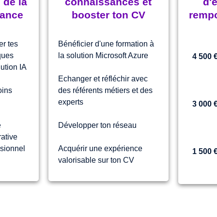
n de la
connaissances et
d'
rance
booster ton CV
rempo
er tes
Bénéficier d'une formation à
ques
la solution Microsoft Azure
4 500 
ution IA
Echanger et réfléchir avec
oins
des référents métiers et des
experts
3 000 
e
Développer ton réseau
rative
sionnel
Acquérir une expérience
1 500 
valorisable sur ton CV