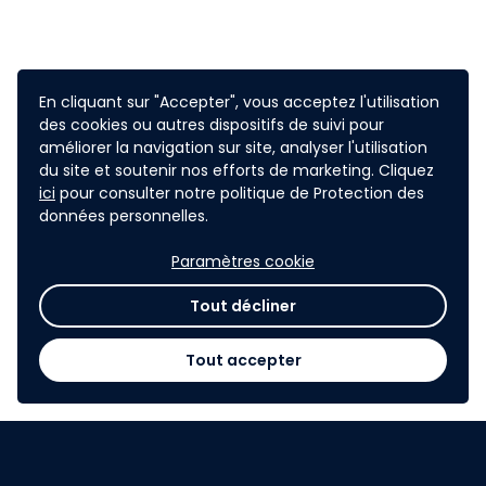
En cliquant sur "Accepter", vous acceptez l'utilisation
Les
Journées de l’Économie
(JECO), c’est à Lyon du
des cookies ou autres dispositifs de suivi pour
5 au 7 novembre 2024. Au programme, tout pour
améliorer la navigation sur site, analyser l'utilisation
du site et soutenir nos efforts de marketing. Cliquez
t’inspirer : conférences, tables rondes et ateliers.
ici
pour consulter notre politique de Protection des
Alors tu viens ?
données personnelles.
Paramètres cookie
Tout décliner
Tout accepter